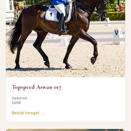
Topspeed Aswan 017
Geboren
2008
Bekijk hengst →