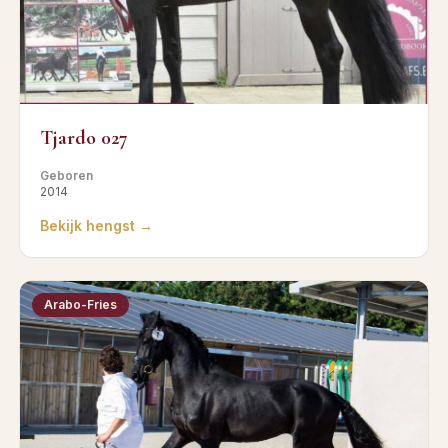
Tjardo 027
Geboren
2014
Bekijk hengst →
Arabo-Fries