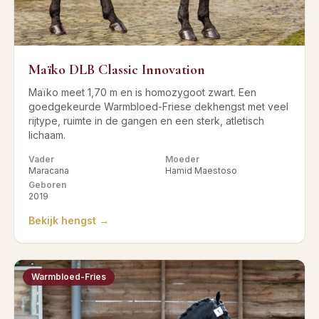
Maïko DLB Classic Innovation
Maïko meet 1,70 m en is homozygoot zwart. Een
goedgekeurde Warmbloed-Friese dekhengst met veel
rijtype, ruimte in de gangen en een sterk, atletisch
lichaam.
Vader
Moeder
Maracana
Hamid Maestoso
Geboren
2019
Bekijk hengst →
Warmbloed-Fries