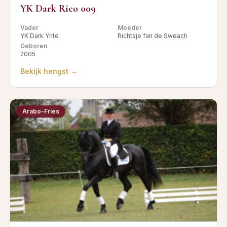
YK Dark Rico 009
Vader
Moeder
YK Dark Ynte
Richtsje fan de Sweach
Geboren
2005
Bekijk hengst →
Arabo-Fries