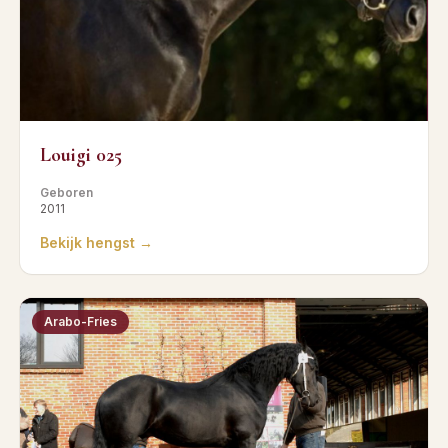
Louigi 025
Geboren
2011
Bekijk hengst →
Arabo-Fries