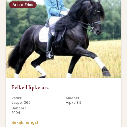
Arabo-Fries
Eelke-Hipke 012
Vader
Moeder
Jasper 366
Hipke E 5
Geboren
2004
Bekijk hengst →