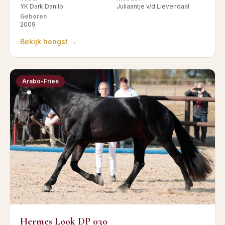
YK Dark Danilo
Juliaantje v/d Lievendaal
Geboren
2009
Bekijk hengst →
Arabo-Fries
Hermes Look DP 030