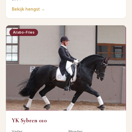
Bekijk hengst →
Arabo-Fries
YK Sybren 010
Vader
Moeder