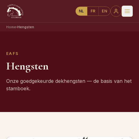
NL
FR
EN
Home
›
Hengsten
EAFS
Hengsten
Onze goedgekeurde dekhengsten — de basis van het
stamboek.