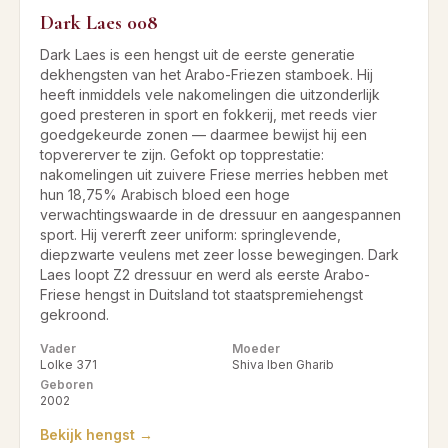
Dark Laes 008
Dark Laes is een hengst uit de eerste generatie
dekhengsten van het Arabo-Friezen stamboek. Hij
heeft inmiddels vele nakomelingen die uitzonderlijk
goed presteren in sport en fokkerij, met reeds vier
goedgekeurde zonen — daarmee bewijst hij een
topvererver te zijn. Gefokt op topprestatie:
nakomelingen uit zuivere Friese merries hebben met
hun 18,75% Arabisch bloed een hoge
verwachtingswaarde in de dressuur en aangespannen
sport. Hij vererft zeer uniform: springlevende,
diepzwarte veulens met zeer losse bewegingen. Dark
Laes loopt Z2 dressuur en werd als eerste Arabo-
Friese hengst in Duitsland tot staatspremiehengst
gekroond.
Vader
Moeder
Lolke 371
Shiva Iben Gharib
Geboren
2002
Bekijk hengst →