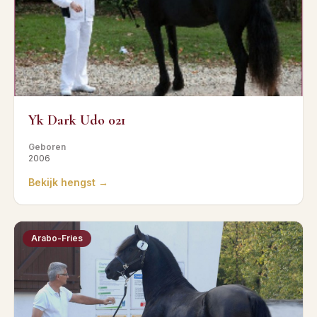
Yk Dark Udo 021
Geboren
2006
Bekijk hengst →
Arabo-Fries