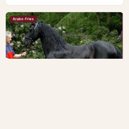
Arabo-Fries
Maestro 004
Vader
Moeder
Lolke 371
Feike E10
Geboren