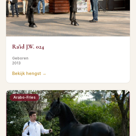
Ra'id J.W. 024
Geboren
2013
Bekijk hengst →
Arabo-Fries