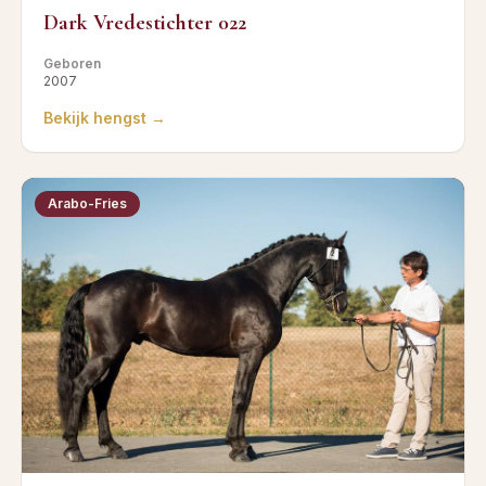
Dark Vredestichter 022
Geboren
2007
Bekijk hengst →
Arabo-Fries