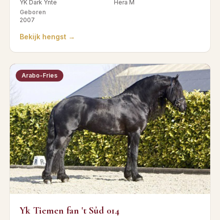
YK Dark Ynte
Hera M
Geboren
2007
Bekijk hengst →
Arabo-Fries
Yk Tiemen fan 't Sûd 014