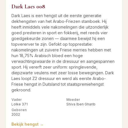
Dark Laes 008
Dark Laes is een hengst uit de eerste generatie
dekhengsten van het Arabo-Friezen stamboek. Hij
heeft inmiddels vele nakomelingen die uitzonderlijk
goed presteren in sport en fokkerij, met reeds vier
goedgekeurde zonen — daarmee bewijst hij een
topvererver te zijn. Gefokt op topprestatie:
nakomelingen uit zuivere Friese merries hebben met
hun 18,75% Arabisch bloed een hoge
verwachtingswaarde in de dressuur en aangespannen
sport. Hij vererft zeer uniform: springlevende,
diepzwarte veulens met zeer losse bewegingen. Dark
Laes loopt Z2 dressuur en werd als eerste Arabo-
Friese hengst in Duitsland tot staatspremiehengst
gekroond.
Vader
Moeder
Lolke 371
Shiva Iben Gharib
Geboren
2002
Bekijk hengst →