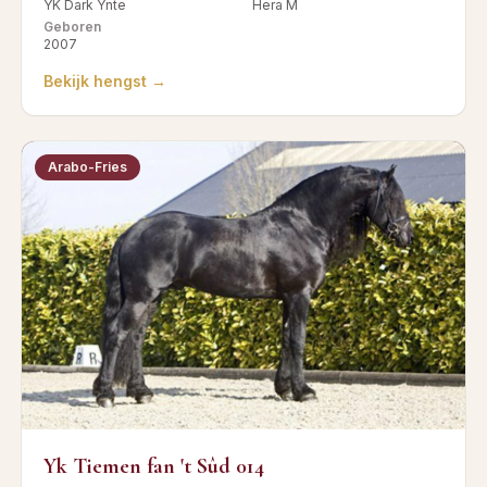
YK Dark Ynte
Hera M
Geboren
2007
Bekijk hengst →
Arabo-Fries
Yk Tiemen fan 't Sûd 014