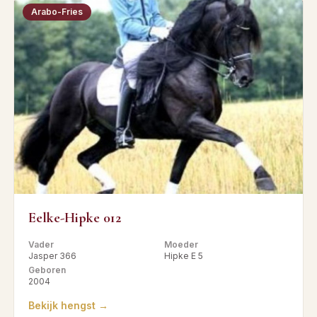
Arabo-Fries
Eelke-Hipke 012
Vader
Moeder
Jasper 366
Hipke E 5
Geboren
2004
Bekijk hengst →