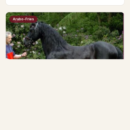
Arabo-Fries
Maestro 004
Vader
Moeder
Lolke 371
Feike E10
Geboren