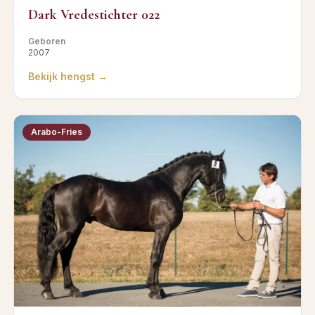
Dark Vredestichter 022
Geboren
2007
Bekijk hengst →
Arabo-Fries