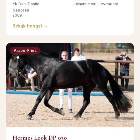
YK Dark Danilo
Juliaantje v/d Lievendaal
Geboren
2009
Bekijk hengst →
Arabo-Fries
Hermes Look DP 030