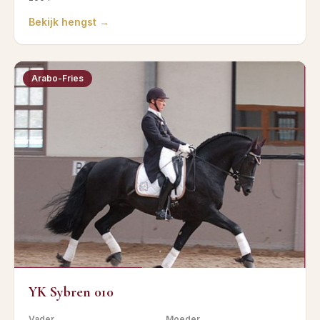
Bekijk hengst →
Arabo-Fries
YK Sybren 010
Vader
Moeder