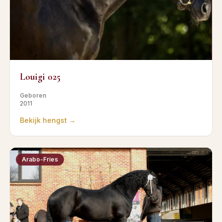
Louigi 025
Geboren
2011
Bekijk hengst →
Arabo-Fries