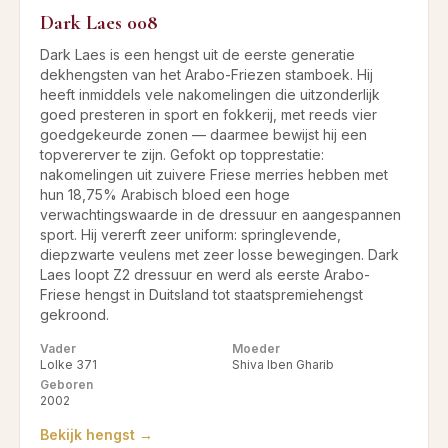
Dark Laes 008
Dark Laes is een hengst uit de eerste generatie
dekhengsten van het Arabo-Friezen stamboek. Hij
heeft inmiddels vele nakomelingen die uitzonderlijk
goed presteren in sport en fokkerij, met reeds vier
goedgekeurde zonen — daarmee bewijst hij een
topvererver te zijn. Gefokt op topprestatie:
nakomelingen uit zuivere Friese merries hebben met
hun 18,75% Arabisch bloed een hoge
verwachtingswaarde in de dressuur en aangespannen
sport. Hij vererft zeer uniform: springlevende,
diepzwarte veulens met zeer losse bewegingen. Dark
Laes loopt Z2 dressuur en werd als eerste Arabo-
Friese hengst in Duitsland tot staatspremiehengst
gekroond.
Vader
Moeder
Lolke 371
Shiva Iben Gharib
Geboren
2002
Bekijk hengst →