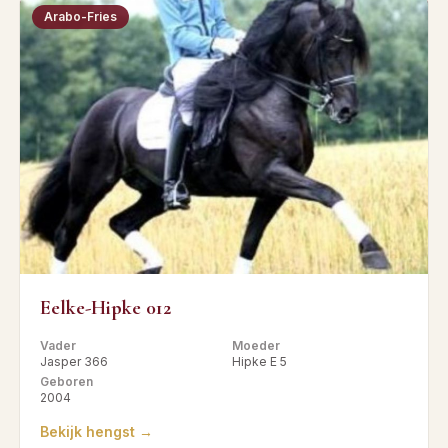
Arabo-Fries
Eelke-Hipke 012
Vader
Moeder
Jasper 366
Hipke E 5
Geboren
2004
Bekijk hengst →