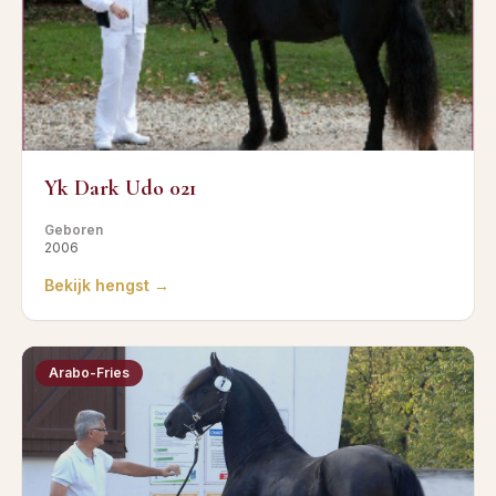
Yk Dark Udo 021
Geboren
2006
Bekijk hengst →
Arabo-Fries