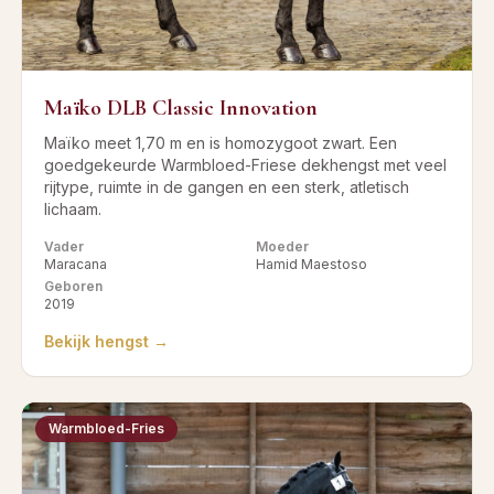
Maïko DLB Classic Innovation
Maïko meet 1,70 m en is homozygoot zwart. Een
goedgekeurde Warmbloed-Friese dekhengst met veel
rijtype, ruimte in de gangen en een sterk, atletisch
lichaam.
Vader
Moeder
Maracana
Hamid Maestoso
Geboren
2019
Bekijk hengst →
Warmbloed-Fries