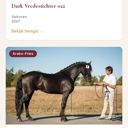
Dark Vredestichter 022
Geboren
2007
Bekijk hengst →
Arabo-Fries