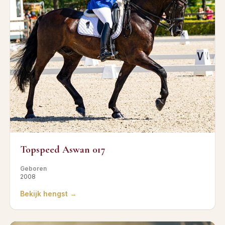
Topspeed Aswan 017
Geboren
2008
Bekijk hengst →