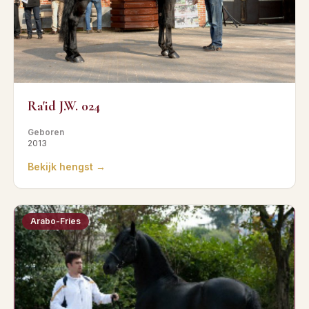
Ra'id J.W. 024
Geboren
2013
Bekijk hengst →
Arabo-Fries