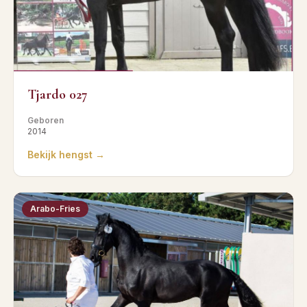
Tjardo 027
Geboren
2014
Bekijk hengst →
Arabo-Fries