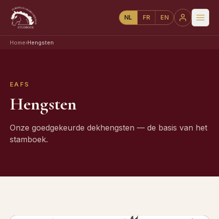
NL
FR
EN
Home
›
Hengsten
EAFS
Hengsten
Onze goedgekeurde dekhengsten — de basis van het
stamboek.