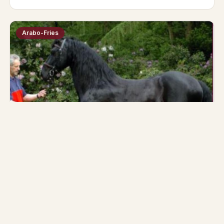
Arabo-Fries
Maestro 004
Vader
Moeder
Lolke 371
Feike E10
Geboren