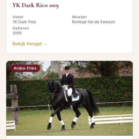
YK Dark Rico 009
Vader
Moeder
YK Dark Ynte
Richtsje fan de Sweach
Geboren
2005
Bekijk hengst →
Arabo-Fries