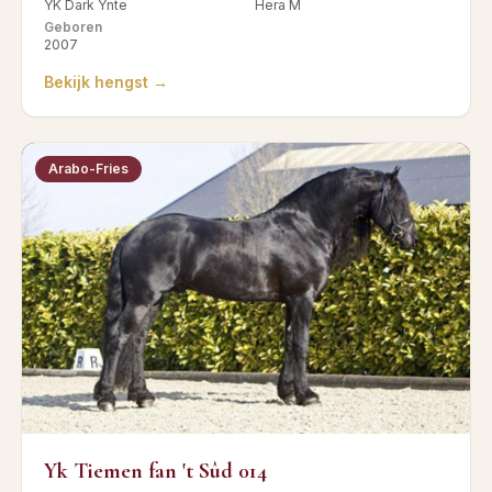
YK Dark Ynte
Hera M
Geboren
2007
Bekijk hengst →
Arabo-Fries
Yk Tiemen fan 't Sûd 014