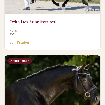
Oxho Des Brumières 026
Né(e)
2012
Voir l’étalon →
Arabo-Frison