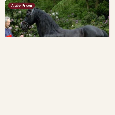
Arabo-Frison
Maestro 004
Père
Mère
Lolke 371
Feike E10
Né(e)
2001
Voir l’étalon →