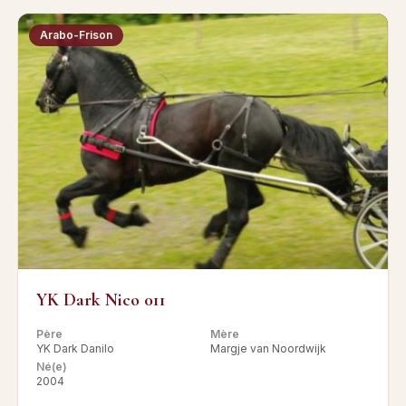
Arabo-Frison
YK Dark Nico 011
Père
Mère
YK Dark Danilo
Margje van Noordwijk
Né(e)
2004