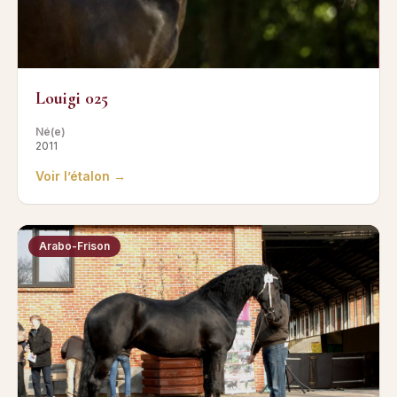
Louigi 025
Né(e)
2011
Voir l’étalon →
Arabo-Frison