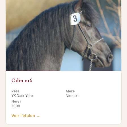
Odin 016
Père
Mère
YK Dark Ynte
Niencke
Né(e)
2008
Voir l’étalon →