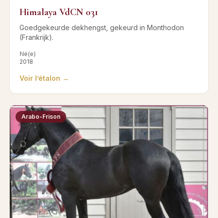
Himalaya VdCN 031
Goedgekeurde dekhengst, gekeurd in Monthodon
(Frankrijk).
Né(e)
2018
Voir l’étalon →
Arabo-Frison