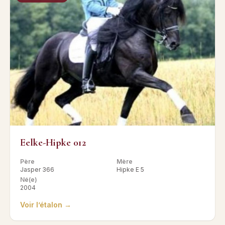
Eelke-Hipke 012
Père
Mère
Jasper 366
Hipke E 5
Né(e)
2004
Voir l’étalon →