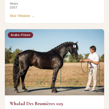
Né(e)
2007
Voir l’étalon →
Arabo-Frison
Whalad Des Brumières 029