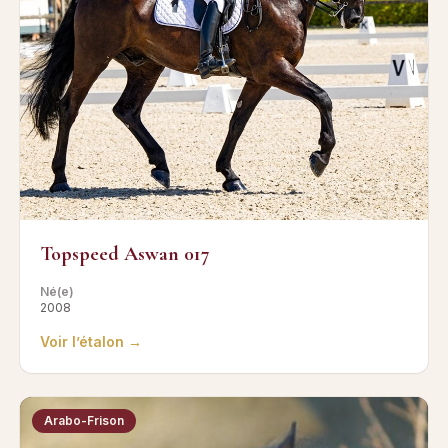
Topspeed Aswan 017
Né(e)
2008
Voir l’étalon →
Arabo-Frison