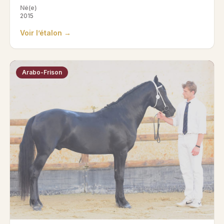
Né(e)
2015
Voir l’étalon →
Arabo-Frison