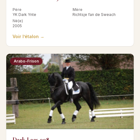
Père
Mère
YK Dark Ynte
Richtsje fan de Sweach
Né(e)
2005
Voir l’étalon →
Arabo-Frison
Dark Laes 008