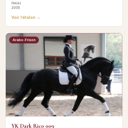
Né(e)
2005
Voir l’étalon →
Arabo-Frison
YK Dark Rico 009