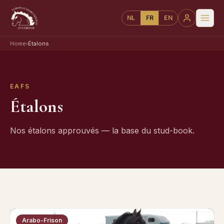
NL
FR
EN
Home
›
Étalons
EAFS
Étalons
Nos étalons approuvés — la base du stud-book.
Arabo-Frison