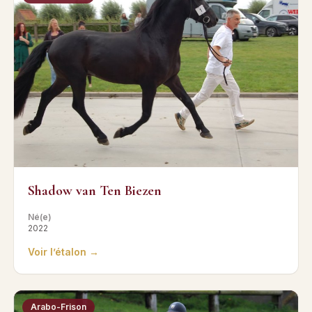
Shadow van Ten Biezen
Né(e)
2022
Voir l’étalon →
Arabo-Frison