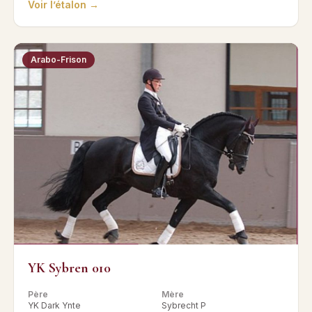
Voir l’étalon →
Arabo-Frison
YK Sybren 010
Père
Mère
YK Dark Ynte
Sybrecht P