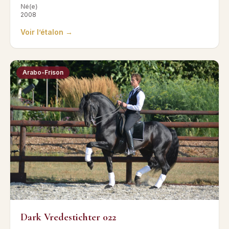
Né(e)
2008
Voir l’étalon →
Arabo-Frison
Dark Vredestichter 022