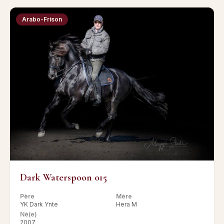
Arabo-Frison
Dark Waterspoon 015
Père
Mère
YK Dark Ynte
Hera M
Né(e)
2007