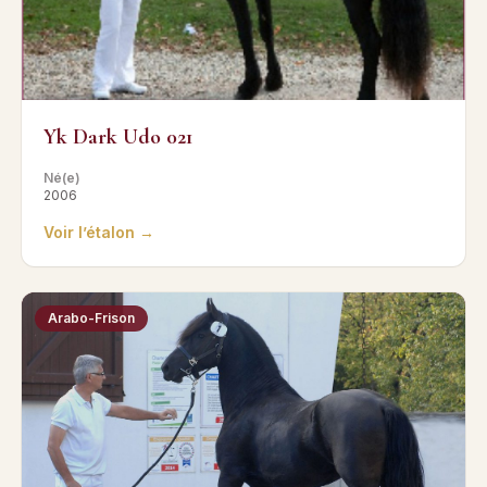
Yk Dark Udo 021
Né(e)
2006
Voir l’étalon →
Arabo-Frison