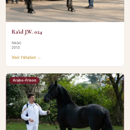
Ra'id J.W. 024
Né(e)
2013
Voir l’étalon →
Arabo-Frison