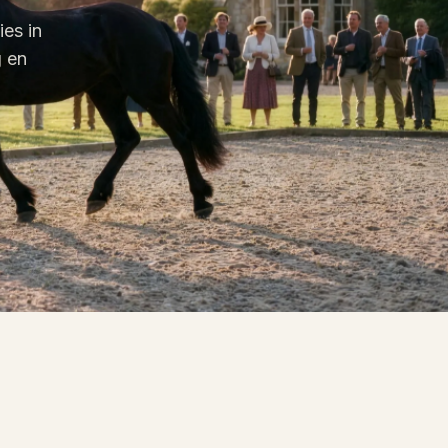
ies in
g en