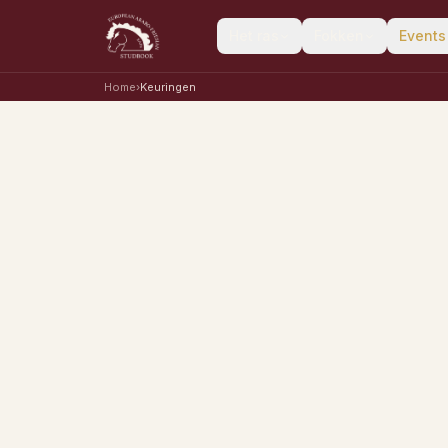
Het ras
Fokken
Events
Home
›
Keuringen