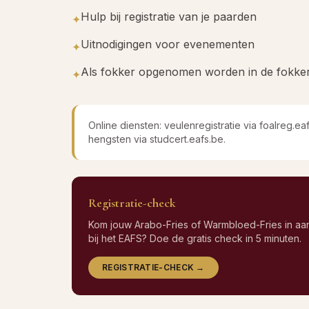
Hulp bij registratie van je paarden
✦
Uitnodigingen voor evenementen
✦
Als fokker opgenomen worden in de fokkersl
✦
Online diensten: veulenregistratie via foalreg.e
hengsten via studcert.eafs.be.
Registratie-check
Kom jouw Arabo-Fries of Warmbloed-Fries in aan
bij het EAFS? Doe de gratis check in 5 minuten.
REGISTRATIE-CHECK →