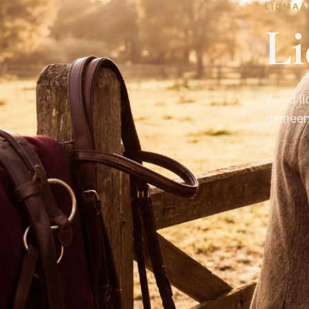
LIDMAA
L
Word li
gemeens