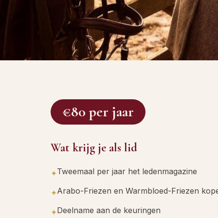
€80 per jaar
Wat krijg je als lid
Tweemaal per jaar het ledenmagazine
✦
Arabo-Friezen en Warmbloed-Friezen kop
✦
Deelname aan de keuringen
✦