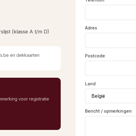
Adres
ijst (klasse A t/m D)
afs.be en dekkaarten
Postcode
Land
merking voor registratie
Bericht / opmerkingen