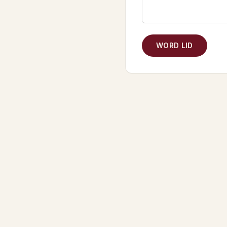
WORD LID
NAVIGATIE
De rassen
Keuringen
+
Hengsten
Te koop
i
Reglement
Lidmaatschap
H
Over ons
Veelgestelde vragen
C
Wetenschap &
R