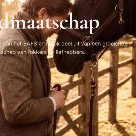
TSCHAP
idmaatschap
d van het EAFS en maak deel uit van een groeiende
chap van fokkers en liefhebbers.