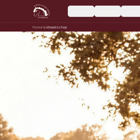
Het ras
Fokken
Events
Home
›
Lidmaatschap