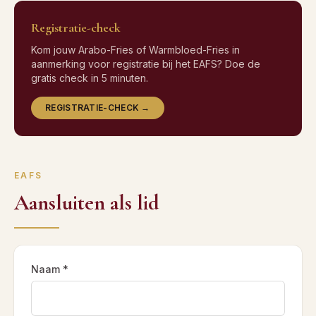
Registratie-check
Kom jouw Arabo-Fries of Warmbloed-Fries in
aanmerking voor registratie bij het EAFS? Doe de
gratis check in 5 minuten.
REGISTRATIE-CHECK →
EAFS
Aansluiten als lid
Naam *