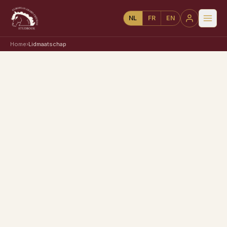
NL
FR
EN
Home
›
Lidmaatschap