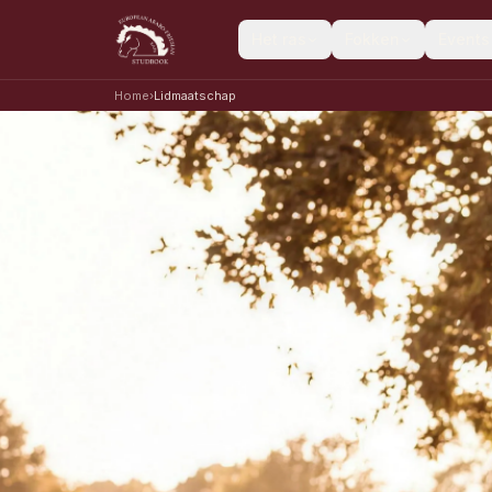
Het ras
Fokken
Events
Home
›
Lidmaatschap