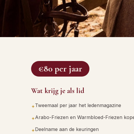
€80 per jaar
Wat krijg je als lid
Tweemaal per jaar het ledenmagazine
✦
Arabo-Friezen en Warmbloed-Friezen kop
✦
Deelname aan de keuringen
✦