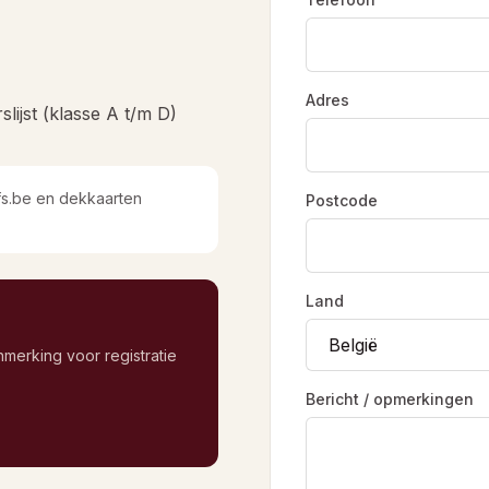
Adres
ijst (klasse A t/m D)
afs.be en dekkaarten
Postcode
Land
merking voor registratie
Bericht / opmerkingen