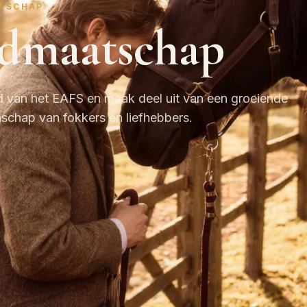
TSCHAP
idmaatschap
d van het EAFS en maak deel uit van een groeiende
chap van fokkers en liefhebbers.