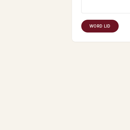
WORD LID
NAVIGATIE
De rassen
Keuringen
+
Hengsten
Te koop
i
Reglement
Lidmaatschap
H
Over ons
Veelgestelde vragen
C
Wetenschap &
R