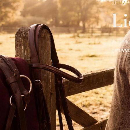
LIDMAA
L
Word li
gemeens