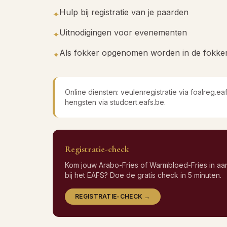
Hulp bij registratie van je paarden
✦
Uitnodigingen voor evenementen
✦
Als fokker opgenomen worden in de fokkersl
✦
Online diensten: veulenregistratie via foalreg.e
hengsten via studcert.eafs.be.
Registratie-check
Kom jouw Arabo-Fries of Warmbloed-Fries in aan
bij het EAFS? Doe de gratis check in 5 minuten.
REGISTRATIE-CHECK →