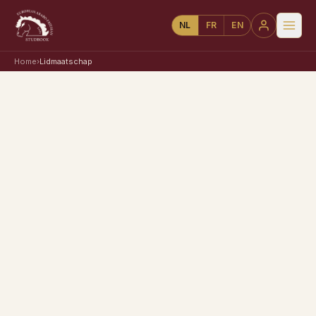
NL
FR
EN
Home
›
Lidmaatschap