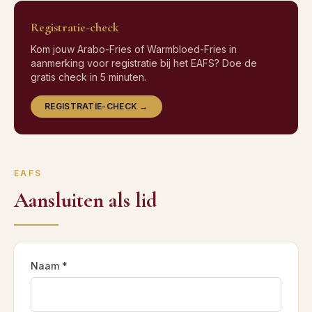
Registratie-check
Kom jouw Arabo-Fries of Warmbloed-Fries in
aanmerking voor registratie bij het EAFS? Doe de
gratis check in 5 minuten.
REGISTRATIE-CHECK →
EAFS
Aansluiten als lid
Naam *